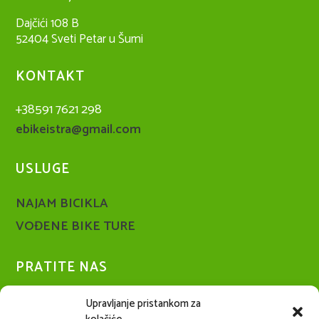
Dajčići 108 B
52404 Sveti Petar u Šumi
KONTAKT
+38591 7621 298
ebikeistra@gmail.com
USLUGE
NAJAM BICIKLA
VOĐENE BIKE TURE
PRATITE NAS

Facebook
Upravljanje pristankom za