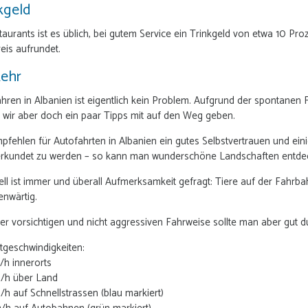
kgeld
taurants ist es üblich, bei gutem Service ein Trinkgeld von etwa 10 P
eis aufrundet.
kehr
hren in Albanien ist eigentlich kein Problem. Aufgrund der spontanen
 wir aber doch ein paar Tipps mit auf den Weg geben.
pfehlen für Autofahrten in Albanien ein gutes Selbstvertrauen und ein
erkundet zu werden – so kann man wunderschöne Landschaften entdeck
ll ist immer und überall Aufmerksamkeit gefragt: Tiere auf der Fahr
enwärtig.
ner vorsichtigen und nicht aggressiven Fahrweise sollte man aber gut
tgeschwindigkeiten:
/h innerorts
/h über Land
h auf Schnellstrassen (blau markiert)