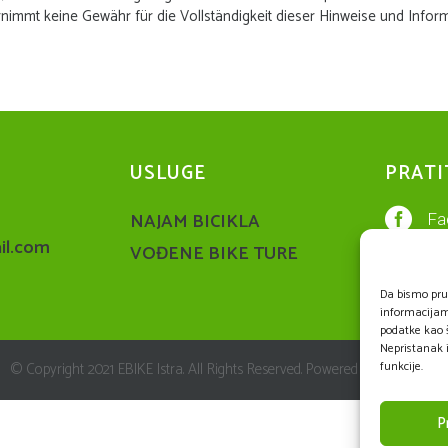
ernimmt keine Gewähr für die Vollständigkeit dieser Hinweise und Info
USLUGE
PRATI

NAJAM BICIKLA
Fa
il.com
VOĐENE BIKE TURE

In
Da bismo pruž
informacijam
podatke kao š
Nepristanak i
© Copyright 2021 EBIKE Istra. All Rights Reserved. Powered by
Agendum
funkcije.
P