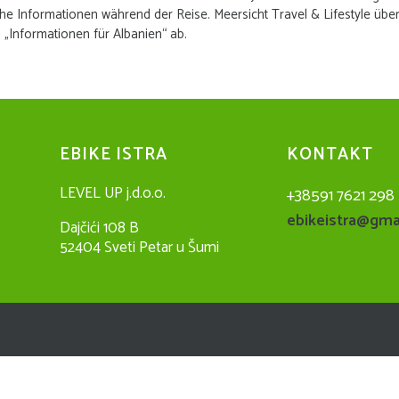
che Informationen während der Reise. Meersicht Travel & Lifestyle üb
 „Informationen für Albanien“ ab.
EBIKE ISTRA
KONTAKT
LEVEL UP j.d.o.o.
+38591 7621 298
ebikeistra@gma
Dajčići 108 B
52404 Sveti Petar u Šumi