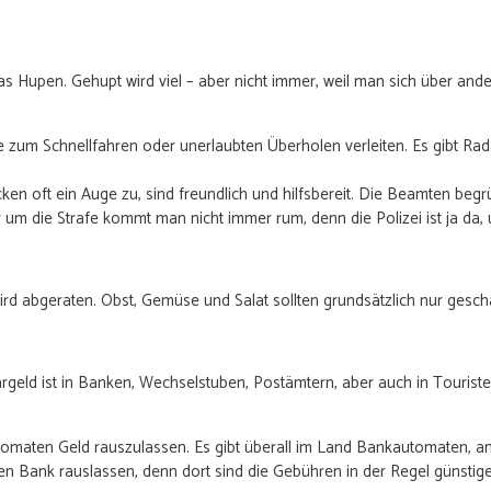
Hupen. Gehupt wird viel – aber nicht immer, weil man sich über ander
die zum Schnellfahren oder unerlaubten Überholen verleiten. Es gibt Rad
cken oft ein Auge zu, sind freundlich und hilfsbereit. Die Beamten be
 um die Strafe kommt man nicht immer rum, denn die Polizei ist ja da
ird abgeraten. Obst, Gemüse und Salat sollten grundsätzlich nur ge
rgeld ist in Banken, Wechselstuben, Postämtern, aber auch in Touris
nkomaten Geld rauszulassen. Es gibt überall im Land Bankautomaten, a
en Bank rauslassen, denn dort sind die Gebühren in der Regel günstige