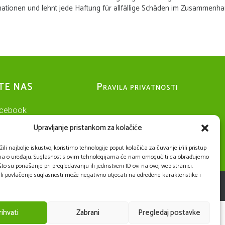
rmationen und lehnt jede Haftung für allfällige Schäden im Zusammenha
TE NAS
Pravila privatnosti
cebook
Upravljanje pristankom za kolačiće
stagram
ili najbolje iskustvo, koristimo tehnologije poput kolačića za čuvanje i/ili pristup
a o uređaju. Suglasnost s ovim tehnologijama će nam omogućiti da obrađujemo
to su ponašanje pri pregledavanju ili jedinstveni ID-ovi na ovoj web stranici.
li povlačenje suglasnosti može negativno utjecati na određene karakteristike i
rihvati
Zabrani
Pregledaj postavke