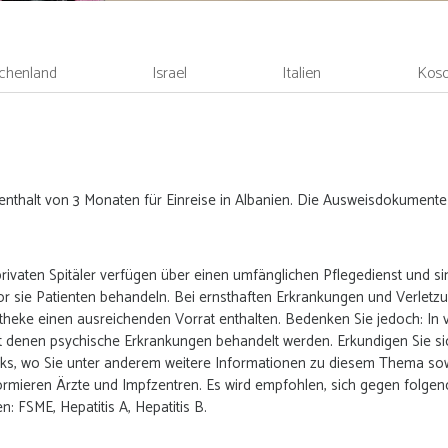
chenland
Israel
Italien
Kos
nthalt von 3 Monaten für Einreise in Albanien. Die Ausweisdokumente 
privaten Spitäler verfügen über einen umfänglichen Pflegedienst und si
r sie Patienten behandeln. Bei ernsthaften Erkrankungen und Verletzu
heke einen ausreichenden Vorrat enthalten. Bedenken Sie jedoch: In 
 denen psychische Erkrankungen behandelt werden. Erkundigen Sie sic
links, wo Sie unter anderem weitere Informationen zu diesem Thema sow
ieren Ärzte und Impfzentren. Es wird empfohlen, sich gegen folgende 
 FSME, Hepatitis A, Hepatitis B.