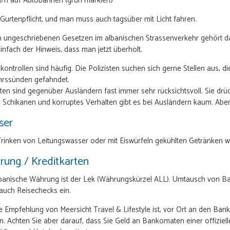
/h auf Autobahnen (grün markiert)
t Gurtenpflicht, und man muss auch tagsüber mit Licht fahren.
 ungeschriebenen Gesetzen im albanischen Strassenverkehr gehört das 
infach der Hinweis, dass man jetzt überholt.
ikontrollen sind häufig. Die Polizisten suchen sich gerne Stellen aus, 
hrssünden gefahndet.
sten sind gegenüber Ausländern fast immer sehr rücksichtsvoll. Sie drü
 Schikanen und korruptes Verhalten gibt es bei Ausländern kaum. Aber
ser
inken von Leitungswasser oder mit Eiswürfeln gekühlten Getränken w
ung / Kreditkarten
banische Währung ist der Lek (Währungskürzel ALL). Umtausch von Ba
auch Reisechecks ein.
 Empfehlung von Meersicht Travel & Lifestyle ist, vor Ort an den Ba
. Achten Sie aber darauf, dass Sie Geld an Bankomaten einer offiziell