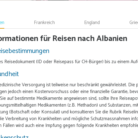
ien
Frankreich
England
Grie
ormationen für Reisen nach Albanien
eisebestimmungen
es Reisedokument (ID oder Reisepass für CH-Bürger) bis zu einem Aufe
undheit
dizinische Versorgung ist teilweise nur beschränkt gewährleistet. Die 
gen jedoch einen Kostenvorschuss oder eine finanzielle Garantie, bevo
ie auf bestimmte Medikamente angewiesen sind, sollte Ihre Reiseapot
ungsmittelhaltigen Medikamenten (z.B. Methadon) und Substanzen, mit
tung (Botschaft oder Konsulat) und konsultieren Sie die Rubrik Reise
ie Verbreitung von Krankheiten und mögliche Schutzmassnahmen inform
n Fällen wird auch eine Impfung gegen folgende Krankheiten empfohlen: