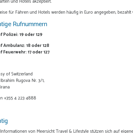
ften und Hotels akzeptiert.
eise für Fähren und Hotels werden häufig in Euro angegeben, bezahlt
htige Rufnummern
f Polizei: 19 oder 129
f Ambulanz: 18 oder 128
f Feuerwehr: 17 oder 127
sy of Switzerland
Ibrahim Rugova Nr. 3/1,
irana
on +355 4 223 4888
tig
Informationen von Meersicht Travel & Lifestyle stützen sich auf eigene