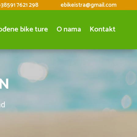
+38591 7621 298
ebikeistra@gmail.com
ođene bike ture
O nama
Kontakt
EN
nd