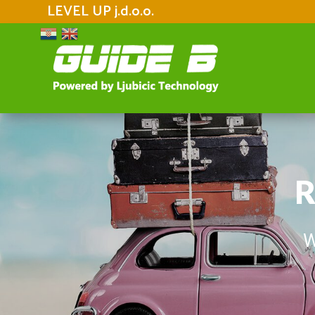
LEVEL UP j.d.o.o.
R
W