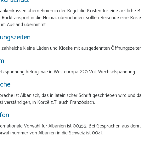
nkenschutz
ankenkassen übernehmen in der Regel die Kosten für eine ärztliche Be
 Rücktransport in die Heimat übernehmen, sollten Reisende eine Reise
 im Ausland übernimmt.
ungszeiten
t zahlreiche kleine Läden und Kioske mit ausgedehnten Öffnungszeiten
om
etzspannung beträgt wie in Westeuropa 220 Volt Wechselspannung.
ache
rache ist Albanisch, das in lateinischer Schrift geschrieben wird und 
) verständigen, in Korcë z.T. auch Französisch.
fon
ternationale Vorwahl für Albanien ist 00355. Bei Gesprächen aus dem A
rwahlnummer von Albanien in die Schweiz ist 0041.